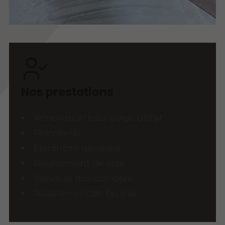
Nos prestations
Rénovation tous corps d’état
Plomberie
Électricité générale
Revêtement de sols
Isolation des combles
Ravalement de façade