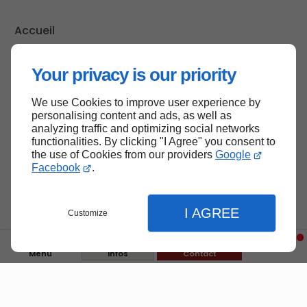
Accueil
Contactez-nous
Your privacy is our priority
Mentions légales
Plan du site
We use Cookies to improve user experience by
personalising content and ads, as well as
analyzing traffic and optimizing social networks
functionalities. By clicking "I Agree" you consent to
Haut de page
the use of Cookies from our providers
Google
Facebook
.
I AGREE
Customize
Menu
Infos
Contact